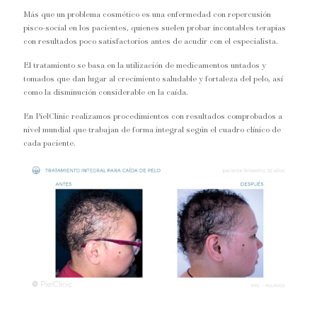
Más que un problema cosmético es una enfermedad con repercusión
pisco-social en los pacientes, quienes suelen probar incontables terapias
con resultados poco satisfactorios antes de acudir con el especialista.
El tratamiento se basa en la utilización de medicamentos untados y
tomados que dan lugar al crecimiento saludable y fortaleza del pelo, así
como la disminución considerable en la caída.
En PielClinic realizamos procedimientos con resultados comprobados a
nivel mundial que trabajan de forma integral según el cuadro clínico de
cada paciente.