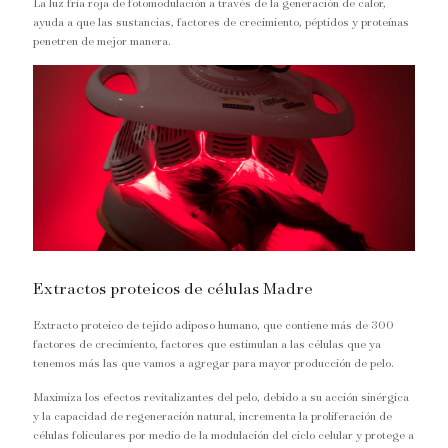
La luz fría roja de fotomodulación a través de la generación de calor,
ayuda a que las sustancias, factores de crecimiento, péptidos y proteínas
penetren de mejor manera.
Extractos proteicos de células Madre
Extracto proteico de tejido adiposo humano, que contiene más de 300
factores de crecimiento, factores que estimulan a las células que ya
tenemos más las que vamos a agregar para mayor producción de pelo.
Maximiza los efectos revitalizantes del pelo, debido a su acción sinérgica
y la capacidad de regeneración natural, incrementa la proliferación de
células foliculares por medio de la modulación del ciclo celular y protege a