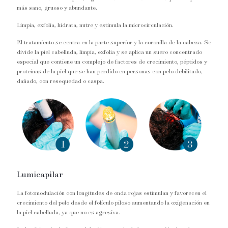
más sano, grueso y abundante.
Limpia, exfolia, hidrata, nutre y estimula la microcirculación.
El tratamiento se centra en la parte superior y la coronilla de la cabeza. Se
divide la piel cabelluda, limpia, exfolia y se aplica un suero concentrado
especial que contiene un complejo de factores de crecimiento, péptidos y
proteínas de la piel que se han perdido en personas con pelo debilitado,
dañado, con resequedad o caspa.
Lumicapilar
La fotomodulación con longitudes de onda rojas estimulan y favorecen el
crecimiento del pelo desde el folículo piloso aumentando la oxigenación en
la piel cabelluda, ya que no es agresiva.