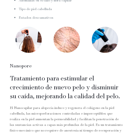
Anomalías en el tallo y fibra capilar
Tipo de piel cabelluda
Estados descamativos
Nanopore
Tratamiento para estimular el
crecimiento de nuevo pelo y disminuir
su caída, mejorando la calidad del pelo.
El Nanocapilar para alopecia induce y regenera el colágeno en la piel
cabelluda, las microperforaciones controladas e imperceptibles que
realiza en la piel aumentan la permeabilidad y facilitan la penetración de
las sustancias activas a capas más profundas de la piel. Es un tratamiento
físico-mecánico que no requiere de anestesia ni tiempo de recuperación y