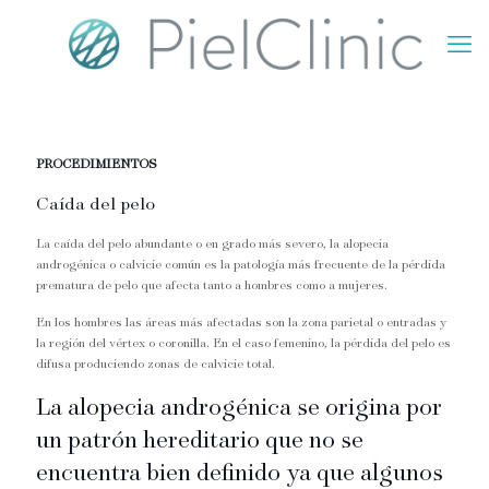
PROCEDIMIENTOS
Caída del pelo
La caída del pelo abundante o en grado más severo, la alopecia
androgénica o calvicie común es la patología más frecuente de la pérdida
prematura de pelo que afecta tanto a hombres como a mujeres.
En los hombres las áreas más afectadas son la zona parietal o entradas y
la región del vértex o coronilla. En el caso femenino, la pérdida del pelo es
difusa produciendo zonas de calvicie total.
La alopecia androgénica se origina por
un patrón hereditario que no se
encuentra bien definido ya que algunos