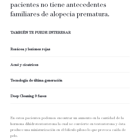
pacientes no tiene antecedentes
familiares de alopecia prematura.
TAMBIÉN TE PUEDE INTERESAR
Rosácea y lesiones rojas
Acné y cicatrices
Tecnología de última generación
Deep Cleaning 9 fases
En estos pacientes podemos encontrar un aumento en la cantidad de la
hormona dihidrotestosterona la cual se convierte en testosterona y ésta
produce una miniaturización en el folículo piloso lo que provoca caída de
pelo.