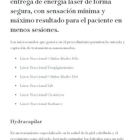
entrega de energía láser de forma
segura, con sensación mínima y
máximo resultado para el paciente en
menos sesiones.
Los microcanales que genera en el procedimiento permiten la entrada y
captación de tratamientos nanosomados.
Láser Fraccional Células Madre Pelo
Láser Fraccional Despigmentante
Láser Fraccional Células Madre Piel
Láser Fraccional Lift
Láser Fraccional Cicatrices
Láser Fraccional Radiance
Hydracapilar
Es un tratamiento especializado en la salud de la piel cabelluda y el
crecimiento sano del pelo, logrando estimular los folículos para un pelo