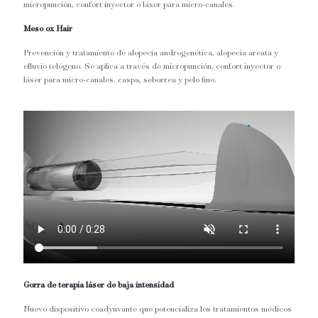
micropunción, confort inyector o láser para micro-canales.
Meso ox Hair
Prevención y tratamiento de alopecia androgenética, alopecia areata y
efluvio telógeno. Se aplica a través de micropunción, confort inyector o
láser para micro-canales. caspa, seborrea y pelo fino.
Gorra de terapia láser de baja intensidad
Nuevo dispositivo coadyuvante que potencializa los tratamientos médicos